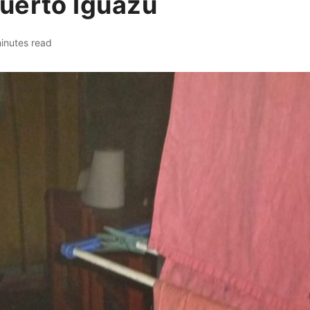
uerto Iguazú
inutes read