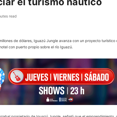
iar el turismo náutico
nutes read
millones de dólares, Iguazú Jungle avanza con un proyecto turístic
otel con puerto propio sobre el río Iguazú.
rrabal propietario de Iguazú Jungle, señaló que el emprendimiento, 