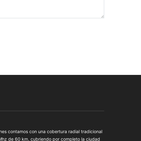
es contamos con una cobertura radial tradicional
 Mhz de 60 km, cubriendo por completo la ciudad