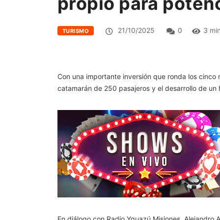
propio para potenc
21/10/2025
0
3 mi
TURISMO
Con una importante inversión que ronda los cinco 
catamarán de 250 pasajeros y el desarrollo de un h
En diálogo con Radio Yguazú Misiones, Alejandro A