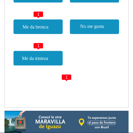
1
1
1