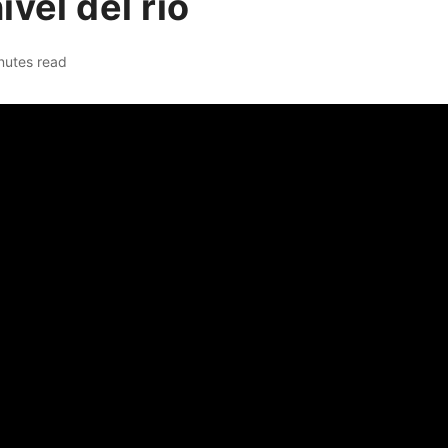
vel del río
nutes read