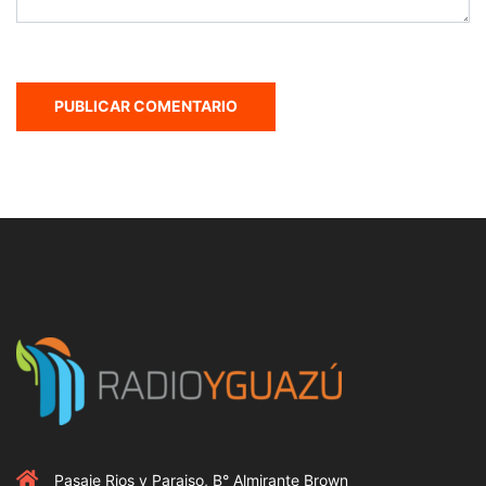
Pasaje Rios y Paraiso, B° Almirante Brown