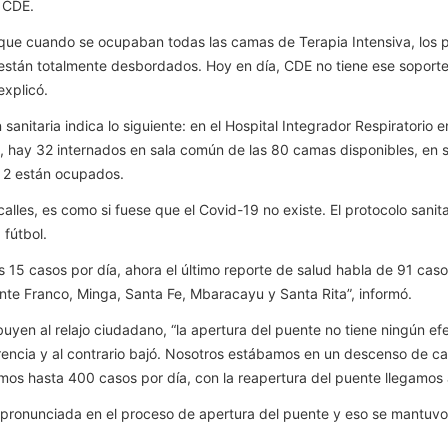
 CDE.
s que cuando se ocupaban todas las camas de Terapia Intensiva, los p
stán totalmente desbordados. Hoy en día, CDE no tiene ese soporte
explicó.
sanitaria indica lo siguiente: en el Hospital Integrador Respiratorio 
s, hay 32 internados en sala común de las 80 camas disponibles, en
, 2 están ocupados.
calles, es como si fuese que el Covid-19 no existe. El protocolo sanit
 fútbol.
 15 casos por día, ahora el último reporte de salud habla de 91 cas
ente Franco, Minga, Santa Fe, Mbaracayu y Santa Rita”, informó.
buyen al relajo ciudadano, “la apertura del puente no tiene ningún ef
erencia y al contrario bajó. Nosotros estábamos en un descenso de c
s hasta 400 casos por día, con la reapertura del puente llegamos a 
pronunciada en el proceso de apertura del puente y eso se mantuv