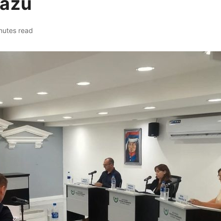
uazú
nutes read