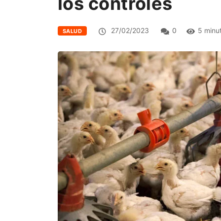
los controles
27/02/2023
0
5 minu
SALUD