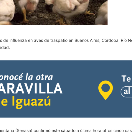
os de influenza en aves de traspatio en Buenos Aires, Córdoba, Río 
edad.
entaria (Senasa) confirmó este sábado a última hora otros cinco caso