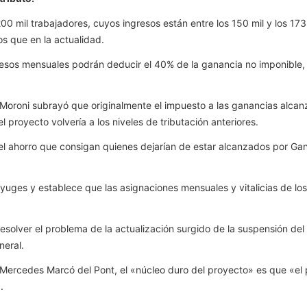
0 mil trabajadores, cuyos ingresos están entre los 150 mil y los 173 
s que en la actualidad.
esos mensuales podrán deducir el 40% de la ganancia no imponible, s
o Moroni subrayó que originalmente el impuesto a las ganancias alca
l proyecto volvería a los niveles de tributación anteriores.
ue el ahorro que consigan quienes dejarían de estar alcanzados por G
yuges y establece que las asignaciones mensuales y vitalicias de lo
esolver el problema de la actualización surgido de la suspensión del í
neral.
, Mercedes Marcó del Pont, el «núcleo duro del proyecto» es que «el
.