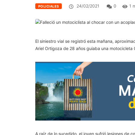
24/02/2021
0
1 
POLICIALES
El siniestro vial se registró esta mañana, aproxima
Ariel Ortigoza de 28 años guiaba una motocicleta
A raíz de lo sucedido, el joven sufrió lesiones de