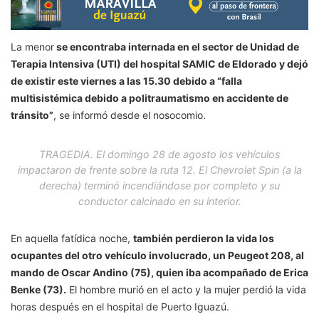
La menor
se encontraba internada en el sector de Unidad de
Terapia Intensiva (UTI) del hospital SAMIC de Eldorado y dejó
de existir este viernes a las 15.30 debido a “falla
multisistémica debido a politraumatismo en accidente de
tránsito”
, se informó desde el nosocomio.
TRAGEDIA. El domingo 28 de agosto los vehículos
impactaron de frente sobre la ruta 12. El Chevrolet Spin (a la
derecha) terminó incendiándose por completo y su
conductor calcinado en su interior.
En aquella fatídica noche,
también perdieron la vida los
ocupantes del otro vehículo involucrado, un Peugeot 208, al
mando de Oscar Andino (75), quien iba acompañado de Erica
Benke (73).
El hombre murió en el acto y la mujer perdió la vida
horas después en el hospital de Puerto Iguazú.