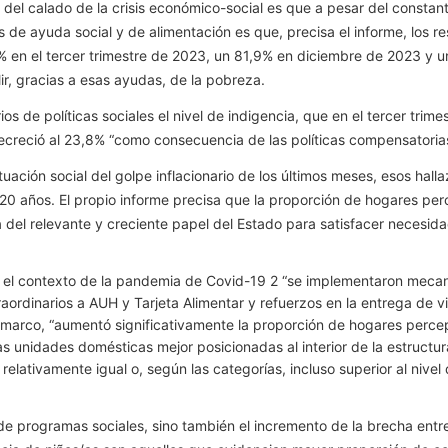
el calado de la crisis económico-social es que a pesar del constan
es de ayuda social y de alimentación es que, precisa el informe, los r
% en el tercer trimestre de 2023, un 81,9% en diciembre de 2023 y 
r, gracias a esas ayudas, de la pobreza.
s de políticas sociales el nivel de indigencia, que en el tercer trim
reció al 23,8% “como consecuencia de las políticas compensatorias
situación social del golpe inflacionario de los últimos meses, esos ha
os 20 años. El propio informe precisa que la proporción de hogares p
l relevante y creciente papel del Estado para satisfacer necesidad
 en el contexto de la pandemia de Covid-19 2 “se implementaron me
aordinarios a AUH y Tarjeta Alimentar y refuerzos en la entrega de vi
arco, “aumentó significativamente la proporción de hogares percep
 unidades domésticas mejor posicionadas al interior de la estructur
elativamente igual o, según las categorías, incluso superior al nivel
ra de programas sociales, sino también el incremento de la brecha ent