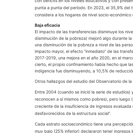
con déficits en los niveles educativos y con pres
punta a punta del período. En 2023, el 35,9% del t
considera a los hogares de nivel socio-económico m
Baja eficacia
El impacto de las transferencias disminuye los niv
disminución de la pobreza) mejoró algo durante la
una disminución de la pobreza a nivel de las pers
impacto mayor, el efecto “inmediato” de las transf
2017-2019, una mejora en el año 2020, en el marco 
cierto, el propio confinamiento había hecho que la
indigencia fue disminuyendo, a 10,5% de reducció
Otros hallazgos del estudio del Observatorio de la
Entre 2004 (cuando se inició la serie de estudios)
reconocen a sí mismos como pobres), pero luego (e
creciente de la insuficiencia de ingresos evaluada
desfavorecidos de la estructura social”.
Cada estrato socioeconómico tiene una percepción 
muy bajo (25% inferior) declararon tener ingresos 