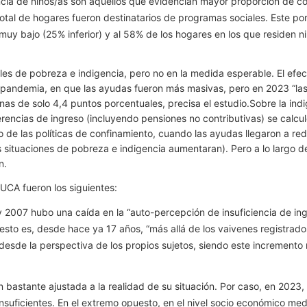
encia de niños/as son aquellos que evidencian mayor proporción de c
otal de hogares fueron destinatarios de programas sociales. Este por
uy bajo (25% inferior) y al 58% de los hogares en los que residen ni
eles de pobreza e indigencia, pero no en la medida esperable. El efec
 pandemia, en que las ayudas fueron más masivas, pero en 2023 “las t
onas de solo 4,4 puntos porcentuales, precisa el estudio.Sobre la i
erencias de ingreso (incluyendo pensiones no contributivas) se calcu
de las políticas de confinamiento, cuando las ayudas llegaron a redu
s situaciones de pobreza e indigencia aumentaran). Pero a lo largo d
n.
 UCA fueron los siguientes:
 y 2007 hubo una caída en la “auto-percepción de insuficiencia de in
sto es, desde hace ya 17 años, “más allá de los vaivenes registrado
 desde la perspectiva de los propios sujetos, siendo este incremento 
bastante ajustada a la realidad de su situación. Por caso, en 2023,
insuficientes. En el extremo opuesto, en el nivel socio económico med