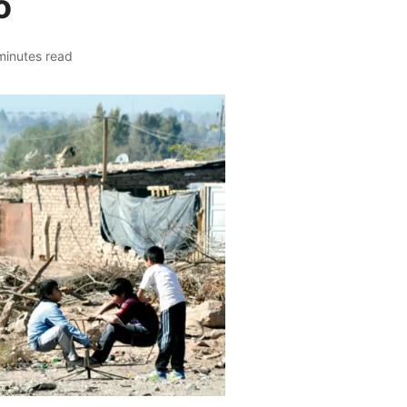
o
minutes read