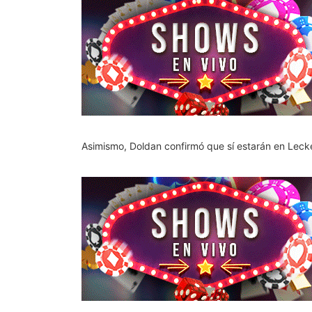
Asimismo, Doldan confirmó que sí estarán en Lec