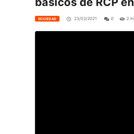
básicos de RCP en 
23/02/2021
0
2 m
SOCIEDAD