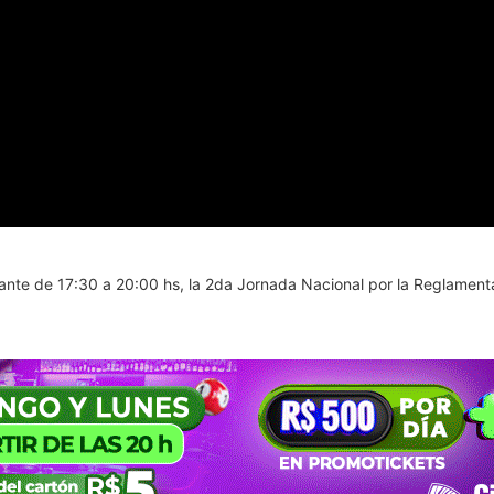
lante de 17:30 a 20:00 hs, la 2da Jornada Nacional por la Reglamenta