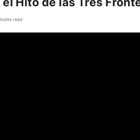
el Hito de las Tres Front
inutes read