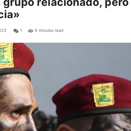
n grupo relacionado, per
cia»
023
1
6 minutes read