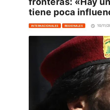
fronteras: «Hay u
tiene poca influen
10/11/2
INTERNACIONALES
REGIONALES