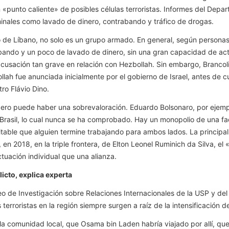
un «punto caliente» de posibles células terroristas. Informes del D
inales como lavado de dinero, contrabando y tráfico de drogas.
 de Líbano, no solo es un grupo armado. En general, según personas 
abando y un poco de lavado de dinero, sin una gran capacidad de act
acusación tan grave en relación con Hezbollah. Sin embargo, Brancol
h fue anunciada inicialmente por el gobierno de Israel, antes de cua
tro Flávio Dino.
pero puede haber una sobrevaloración. Eduardo Bolsonaro, por ejem
Brasil, lo cual nunca se ha comprobado. Hay un monopolio de una facci
table que alguien termine trabajando para ambos lados. La principal
n, en 2018, en la triple frontera, de Elton Leonel Ruminich da Silva, 
ctuación individual que una alianza.
icto, explica experta
o de Investigación sobre Relaciones Internacionales de la USP y del 
terroristas en la región siempre surgen a raíz de la intensificación de
la comunidad local, que Osama bin Laden habría viajado por allí, que