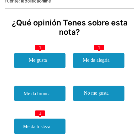
Fuente: lapoliticaonline
¿Qué opinión Tenes sobre esta
nota?
1
1
1