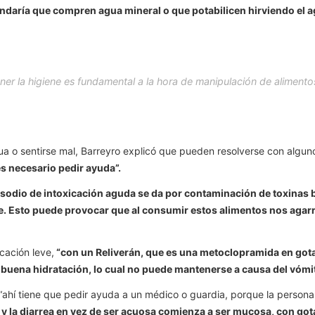
endaría que compren agua mineral o que potabilicen hirviendo el a
 la higiene es fundamental a la hora de manipulación de alimento
ua o sentirse mal, Barreyro explicó que pueden resolverse con alg
s necesario pedir ayuda”.
isodio de intoxicación aguda se da por contaminación de toxinas 
. Esto puede provocar que al consumir estos alimentos nos agarre
cación leve,
“con un Reliverán, que es una metoclopramida en gota
 buena hidratación, lo cual no puede mantenerse a causa del vómit
, “ahí tiene que pedir ayuda a un médico o guardia, porque la person
 y la diarrea en vez de ser acuosa comienza a ser mucosa, con got