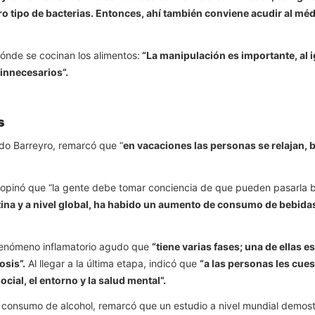
ro tipo de bacterias. Entonces, ahí también conviene acudir al m
nde se cocinan los alimentos:
“La manipulación es importante, al 
 innecesarios”.
s
ndo Barreyro, remarcó que “
en vacaciones las personas se relajan, b
, opinó que “la gente debe tomar conciencia de que pueden pasarla 
a y a nivel global, ha habido un aumento de consumo de bebidas 
n fenómeno inflamatorio agudo que
“tiene varias fases; una de ellas e
osis”.
Al llegar a la última etapa, indicó que
“a las personas les cue
ocial, el entorno y la salud mental”.
 consumo de alcohol, remarcó que un estudio a nivel mundial demost