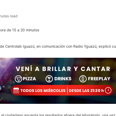
nutes read
 de Centrolab Iguazú, en comunicación con Radio Yguazú, explicó c
el ciudadano aguarda los resultados afuera del laboratorio, una vez