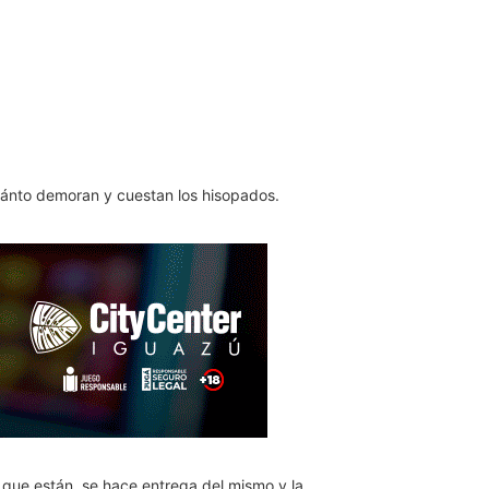
uánto demoran y cuestan los hisopados.
 que están, se hace entrega del mismo y la