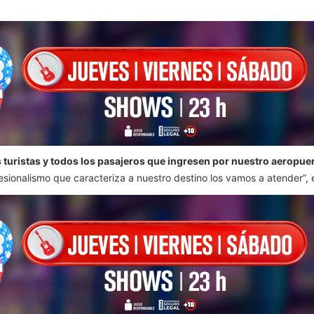
 turistas y todos los pasajeros que ingresen por nuestro aeropue
sionalismo que caracteriza a nuestro destino los vamos a atender”, 