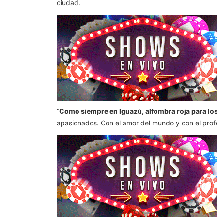
ciudad.
“
Como siempre en Iguazú, alfombra roja para los
apasionados. Con el amor del mundo y con el profe