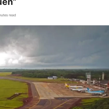
uen”
nutes read