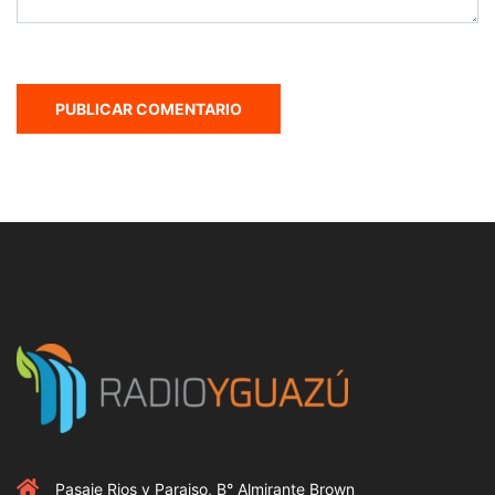
Pasaje Rios y Paraiso, B° Almirante Brown