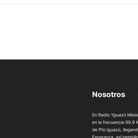
Nosotros
En Radio Yguazú Mision
en la frecuencia 99.9
de Pto Iguazú, llegand
Esperanza, así tambié