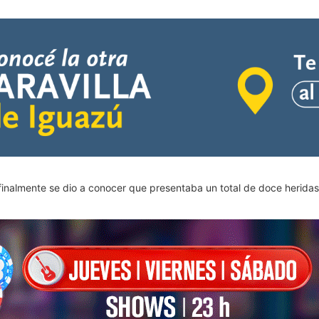
a finalmente se dio a conocer que presentaba un total de doce herida