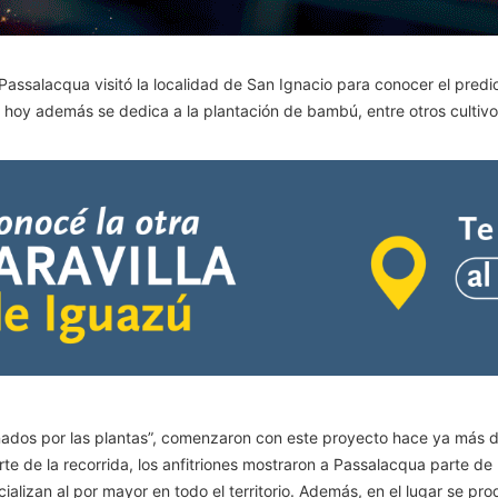
 Passalacqua visitó la localidad de San Ignacio para conocer el pred
hoy además se dedica a la plantación de bambú, entre otros cultivo
sionados por las plantas”, comenzaron con este proyecto hace ya más
rte de la recorrida, los anfitriones mostraron a Passalacqua parte 
izan al por mayor en todo el territorio. Además, en el lugar se pr