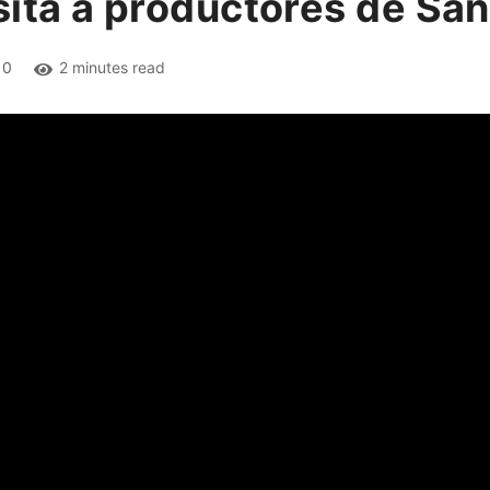
sita a productores de San
0
2 minutes read