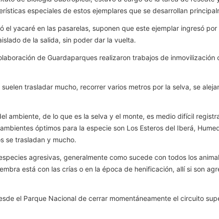
erísticas especiales de estos ejemplares que se desarrollan principal
 el yacaré en las pasarelas, suponen que este ejemplar ingresó por la
ado de la salida, sin poder dar la vuelta.
a colaboración de Guardaparques realizaron trabajos de inmovilización
 suelen trasladar mucho, recorrer varios metros por la selva, se ale
l ambiente, de lo que es la selva y el monte, es medio difícil regist
mbientes óptimos para la especie son Los Esteros del Iberá, Humeda
s se trasladan y mucho.
 especies agresivas, generalmente como sucede con todos los animale
bra está con las crías o en la época de henificación, allí si son a
desde el Parque Nacional de cerrar momentáneamente el circuito super