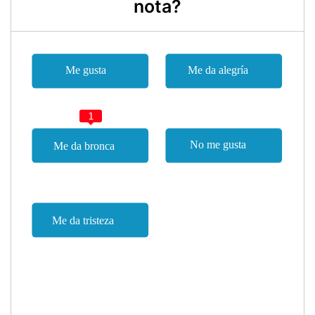
nota?
1