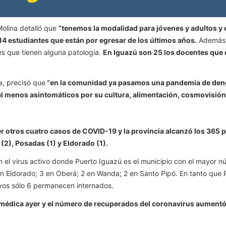
olina detalló que
“tenemos la modalidad para jóvenes y adultos y 
14 estudiantes que están por egresar de los últimos años.
Además, 
tes que tienen alguna patología.
En Iguazú son 25 los docentes que 
a, precisó que
“en la comunidad ya pasamos una pandemia de dengu
 menos asintomáticos por su cultura, alimentación, cosmovisión 
r otros cuatro casos de COVID-19 y la provincia alcanzó los 365 p
(2), Posadas (1) y Eldorado (1).
n el virus activo donde Puerto Iguazú es el municipio con el mayor 
n Eldorado; 3 en Oberá; 2 en Wanda; 2 en Santo Pipó. En tanto que P
ivos sólo 6 permanecen internados.
a médica ayer y el número de recuperados del coronavirus aumentó 