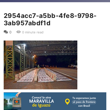
2954acc7-a5bb-4fe8-9798-
3ab957abdf1d
0
0 minute read