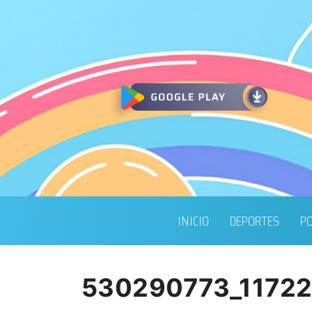
INICIO
DEPORTES
PO
530290773_1172