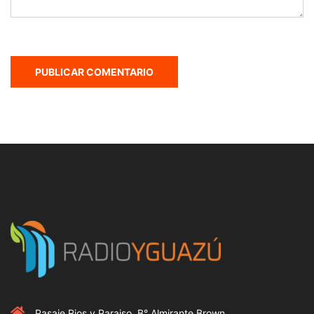
Pasaje Rios y Paraiso, B° Almirante Brown