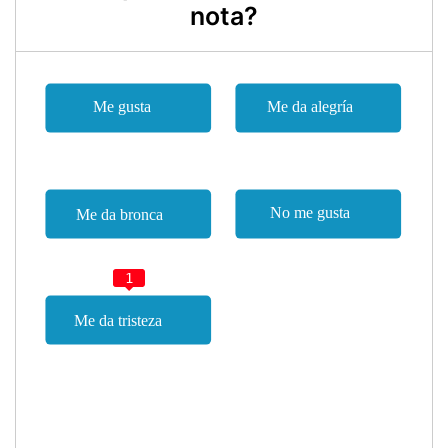
nota?
1