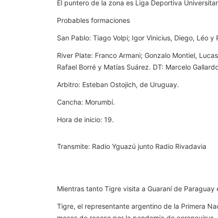
El puntero de la zona es Liga Deportiva Universita
Probables formaciones
San Pablo: Tiago Volpi; Igor Vinicius, Diego, Léo 
River Plate: Franco Armani; Gonzalo Montiel, Lucas
Rafael Borré y Matías Suárez. DT: Marcelo Gallardo
Arbitro: Esteban Ostojich, de Uruguay.
Cancha: Morumbí.
Hora de inicio: 19.
Transmite: Radio Yguazú junto Radio Rivadavia
Mientras tanto Tigre visita a Guaraní de Paraguay 
Tigre, el representante argentino de la Primera Na
meses de receso por la pandemia de coronavirus.