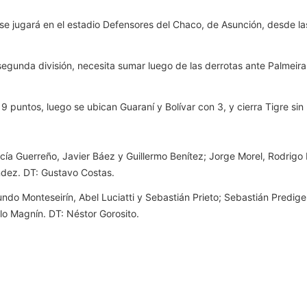
B, se jugará en el estadio Defensores del Chaco, de Asunción, desde 
segunda división, necesita sumar luego de las derrotas ante Palmeiras
 9 puntos, luego se ubican Guaraní y Bolívar con 3, y cierra Tigre sin
cía Guerreño, Javier Báez y Guillermo Benítez; Jorge Morel, Rodrigo
ández. DT: Gustavo Costas.
ndo Monteseirín, Abel Luciatti y Sebastián Prieto; Sebastián Predig
lo Magnín. DT: Néstor Gorosito.