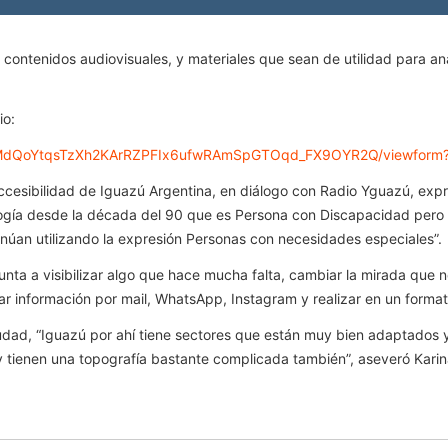
n contenidos audiovisuales, y materiales que sean de utilidad para ana
io:
SBMdQoYtqsTzXh2KArRZPFIx6ufwRAmSpGTOqd_FX9OYR2Q/viewform?u
cesibilidad de Iguazú Argentina, en diálogo con Radio Yguazú,
expr
ogía desde la década del 90 que es Persona con Discapacidad pero 
inúan utilizando la expresión Personas con necesidades especiales”.
punta a visibilizar algo que hace mucha falta, cambiar la mirada que
ar información por mail, WhatsApp, Instagram y realizar en un formato
ciudad, “Iguazú por ahí tiene sectores que están muy bien adaptados y
 tienen una topografía bastante complicada también”, aseveró Karin