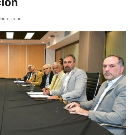
ción
inutes read