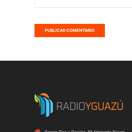
Pasaje Rios y Paraiso, B° Almirante Brown