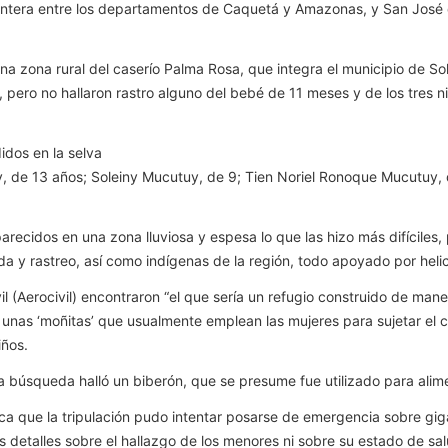
rontera entre los departamentos de Caquetá y Amazonas, y San José 
una zona rural del caserío Palma Rosa, que integra el municipio de So
o, pero no hallaron rastro alguno del bebé de 11 meses y de los tres
idos en la selva
y, de 13 años; Soleiny Mucutuy, de 9; Tien Noriel Ronoque Mucutuy,
recidos en una zona lluviosa y espesa lo que las hizo más difíciles
da y rastreo, así como indígenas de la región, todo apoyado por heli
Civil (Aerocivil) encontraron “el que sería un refugio construido de m
 unas ‘moñitas’ que usualmente emplean las mujeres para sujetar el ca
iños.
la búsqueda halló un biberón, que se presume fue utilizado para alim
ca que la tripulación pudo intentar posarse de emergencia sobre gi
etalles sobre el hallazgo de los menores ni sobre su estado de salud