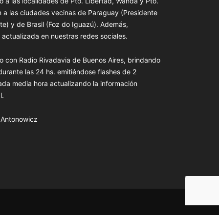
o a las localidades de Pto. Libertad, Wanda y Pto.
n a las ciudades vecinas de Paraguay (Presidente
te) y de Brasil (Foz do Iguazú). Además,
actualizada en nuestras redes sociales.
o con Radio Rivadavia de Buenos Aires, brindando
 durante las 24 hs. emitiéndose flashes de 2
ada media hora actualizando la información
l.
s Antonowicz