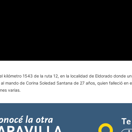
a del kilómetro 1543 de la ruta 12, en la localidad de Eldorado don
 al mando de Corina Soledad Santana de 27 años, quien falleció en e
nes varias.