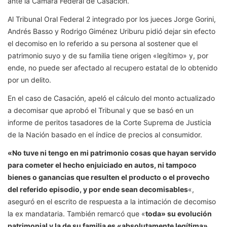
ante la Cámara Federal de Casación.
Al Tribunal Oral Federal 2 integrado por los jueces Jorge Gorini,
Andrés Basso y Rodrigo Giménez Uriburu pidió dejar sin efecto
el decomiso en lo referido a su persona al sostener que el
patrimonio suyo y de su familia tiene origen «legítimo» y, por
ende, no puede ser afectado al recupero estatal de lo obtenido
por un delito.
En el caso de Casación, apeló el cálculo del monto actualizado
a decomisar que aprobó el Tribunal y que se basó en un
informe de peritos tasadores de la Corte Suprema de Justicia
de la Nación basado en el índice de precios al consumidor.
«No tuve ni tengo en mi patrimonio cosas que hayan servido
para cometer el hecho enjuiciado en autos, ni tampoco
bienes o ganancias que resulten el producto o el provecho
del referido episodio, y por ende sean decomisables
«,
aseguró en el escrito de respuesta a la intimación de decomiso
la ex mandataria. También remarcó que «
toda» su evolución
patrimonial y la de su familia es «absolutamente legítima».