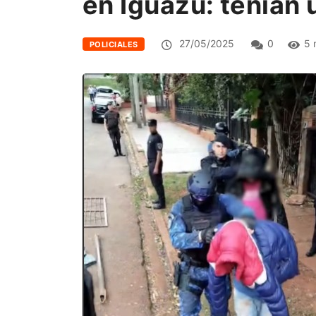
en Iguazú: tenían 
27/05/2025
0
5 
POLICIALES