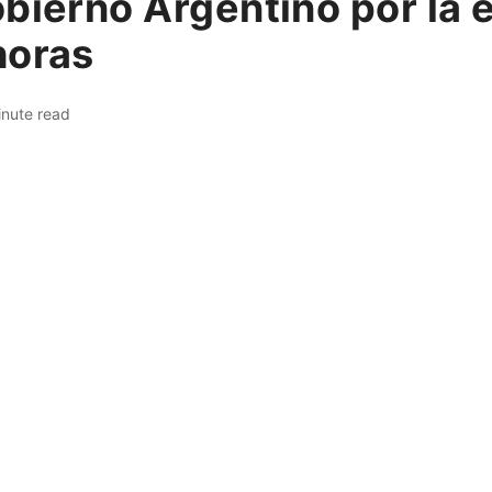
bierno Argentino por la 
horas
inute read