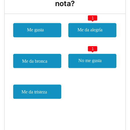
nota?
1
1