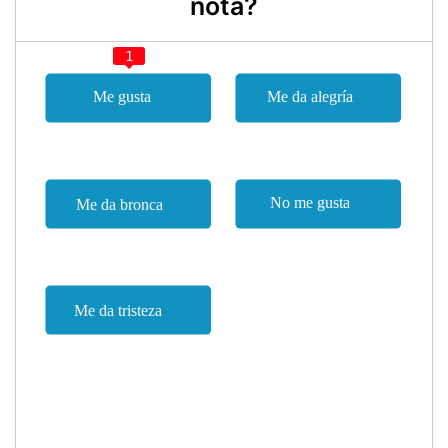
nota?
1