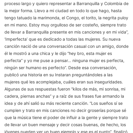
proceso largo y quiero representar a Barranquilla y Colombia de
la mejor forma. Llevo a mi ciudad en todo lo que hago, hasta
tengo tatuado la marimonda, el Congo, el torito, la negrita puloy
en mi mano. Estoy muy orgulloso de ser costeño, siempre trato
de llevar a Barranquilla presente en mis canciones y en mi vida”,
‘Imperfecta’ que es dedicado a todas las mujeres. Su nueva
canción nació de una conversación casual con un amigo, donde
él le mostró a una chica y le dijo “hey bro, esta mujer es
perfecta” y yo me puse a pensar… ninguna mujer es perfecta,
ningún ser humano es perfecto”. Desde esa conversación,
publicó una historia en su Instaran preguntándoles a las
mujeres qué les acomplejaba, cuáles eran sus inseguridades.
Algunas de sus respuestas fueron “kilos de más, mi sonrisa, mi
cadera, piernas anchas” y a raíz de sus frases fue armando la
idea y de ahí salió su más reciente canción. “Los sueños sí se
cumplen y trato en mis canciones no decir groserías porque sé
que la música tiene el poder de influir a la gente y siempre trato
de llevar un buen mensaje y decir cosas buenas, de hecho, los
jóvenes pueden ver un buen ejemplo y ese es el punto”, finalizó.