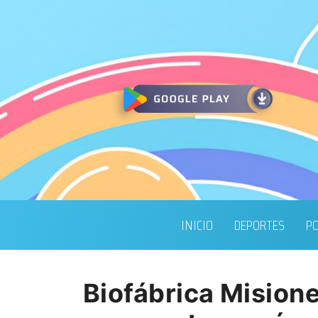
INICIO
DEPORTES
PO
Biofábrica Mision