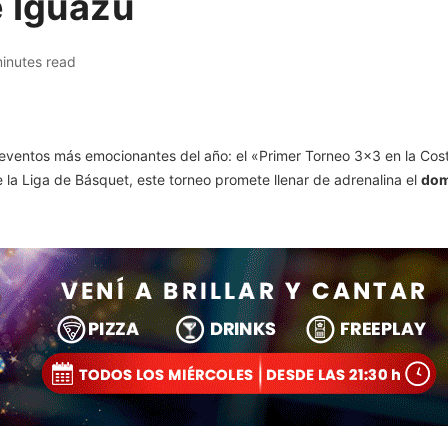
e Iguazú
inutes read
os eventos más emocionantes del año: el «Primer Torneo 3×3 en la Co
 la Liga de Básquet, este torneo promete llenar de adrenalina el
dom