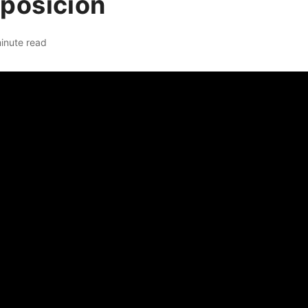
posición
inute read