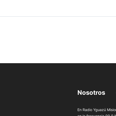
Nosotros
En Radio Yguazú Mision
en la frecuencia 99.9