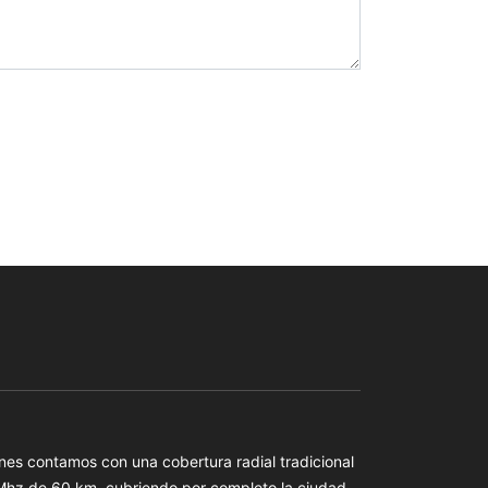
es contamos con una cobertura radial tradicional
 Mhz de 60 km, cubriendo por completo la ciudad