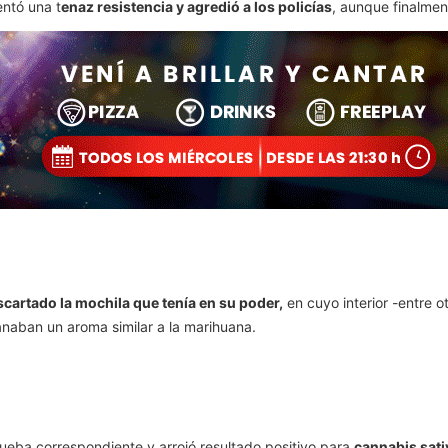
ntó una t
enaz resistencia y agredió a los policías
, aunque finalmen
escartado la mochila que tenía en su poder,
en cuyo interior -entre 
naban un aroma similar a la marihuana.
prueba correspondiente y arrojó resultado positivo para
cannabis sativ