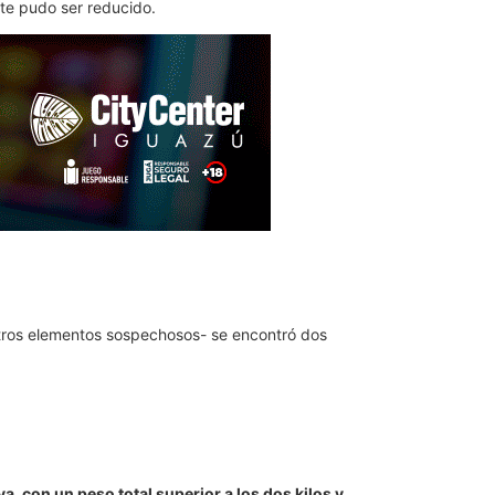
te pudo ser reducido.
otros elementos sospechosos- se encontró dos
a, con un peso total superior a los dos kilos y