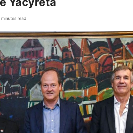
de Yacyretá
 minutes read