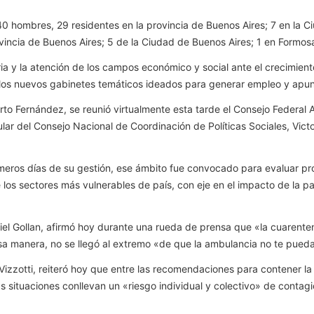
40 hombres, 29 residentes en la provincia de Buenos Aires; 7 en la C
incia de Buenos Aires; 5 de la Ciudad de Buenos Aires; 1 en Formosa;
aria y la atención de los campos económico y social ante el crecimie
s nuevos gabinetes temáticos ideados para generar empleo y apunta
erto Fernández, se reunió virtualmente esta tarde el Consejo Federal
itular del Consejo Nacional de Coordinación de Políticas Sociales, Vict
imeros días de su gestión, ese ámbito fue convocado para evaluar pr
e los sectores más vulnerables de país, con eje en el impacto de la 
iel Gollan, afirmó hoy durante una rueda de prensa que «la cuarenten
esa manera, no se llegó al extremo «de que la ambulancia no te pued
a Vizzotti, reiteró hoy que entre las recomendaciones para contener 
s situaciones conllevan un «riesgo individual y colectivo» de contag