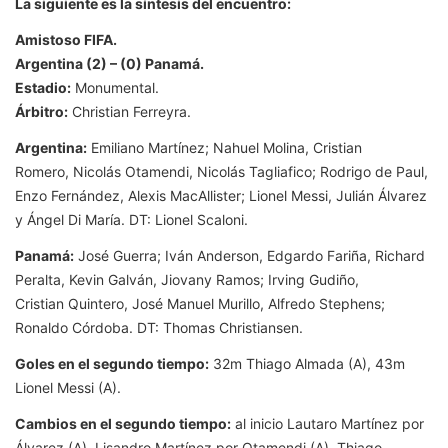
La siguiente es la síntesis del encuentro:
Amistoso FIFA.
Argentina (2) – (0) Panamá.
Estadio:
Monumental.
Árbitro:
Christian Ferreyra.
Argentina:
Emiliano Martínez; Nahuel Molina, Cristian
Romero, Nicolás Otamendi, Nicolás Tagliafico; Rodrigo de Paul,
Enzo Fernández, Alexis MacAllister; Lionel Messi, Julián Álvarez
y Ángel Di María. DT: Lionel Scaloni.
Panamá:
José Guerra; Iván Anderson, Edgardo Fariña, Richard
Peralta, Kevin Galván, Jiovany Ramos; Irving Gudiño,
Cristian Quintero, José Manuel Murillo, Alfredo Stephens;
Ronaldo Córdoba. DT: Thomas Christiansen.
Goles en el segundo tiempo:
32m Thiago Almada (A), 43m
Lionel Messi (A).
Cambios en el segundo tiempo:
al inicio Lautaro Martínez por
Álvarez (A), Lisandro Martínez por Otamendi (A), Thiago